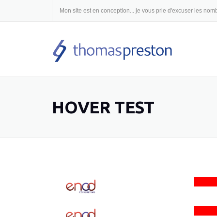
Skip
Mon site est en conception... je vous prie d'excuser les n
to
content
HOVER TEST