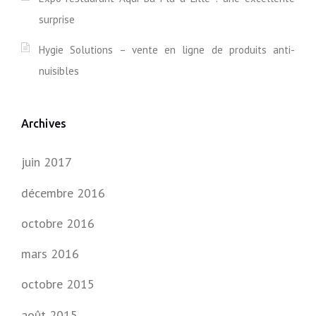
R
surprise
D
I
K
Hygie Solutions – vente en ligne de produits anti-
S
nuisibles
D
E
L
A
Archives
M
B
E
juin 2017
R
S
décembre 2016
A
R
octobre 2016
T
(
mars 2016
R
O
octobre 2015
L
L
août 2015
E