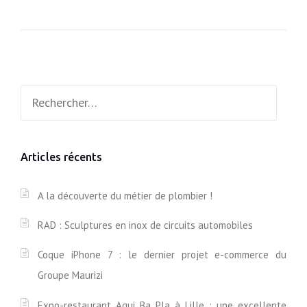
W
E
E
K
E
Rechercher :
N
D
S
P
O
Articles récents
R
T
A
A la découverte du métier de plombier !
V
E
RAD : Sculptures en inox de circuits automobiles
C
L
Coque iPhone 7 : le dernier projet e-commerce du
E
S
Groupe Maurizi
N
O
Expo-restaurant Aqui Ba Pla à Lille : une excellente