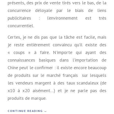
I
présents, des prix de vente tirés vers le bas, de la
concurrence déloyale par le biais de liens
»
P
publicitaires : l’environnement est très
R
concurrentiel.
O
J
E
Certes, je ne dis pas que la tâche est facile, mais
T
je reste entièrement convaincu qu’il existe des
W
O
« coups » à faire. N’importe qui ayant des
O
connaissances basiques dans l’importation de
C
O
Chine peut le confirmer : il existe encore beaucoup
M
de produits sur le marché français sur lesquels
M
E
les vendeurs margent à des taux scandaleux (de
R
x10 à x20 aisément…) et je ne parle pas des
C
E
produits de marque.
»
«
CONTINUE READING
→