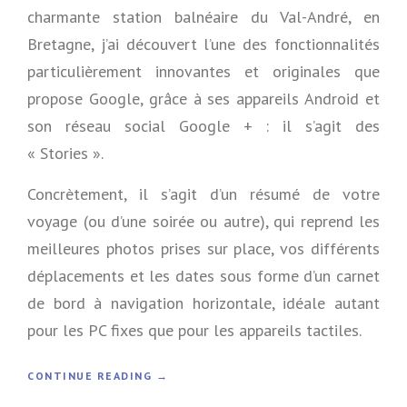
charmante station balnéaire du Val-André, en
T
E
Bretagne, j’ai découvert l’une des fonctionnalités
N
particulièrement innovantes et originales que
C
O
propose Google, grâce à ses appareils Android et
R
son réseau social Google + : il s’agit des
E
P
« Stories ».
L
E
Concrètement, il s’agit d’un résumé de votre
I
N
voyage (ou d’une soirée ou autre), qui reprend les
D
meilleures photos prises sur place, vos différents
’
O
déplacements et les dates sous forme d’un carnet
P
de bord à navigation horizontale, idéale autant
P
O
pour les PC fixes que pour les appareils tactiles.
R
T
«
CONTINUE READING
→
U
N