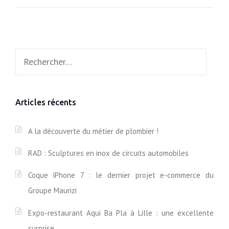
G
I
O
T
O
É
G
S
L
Rechercher :
E
»
+
S
T
O
Articles récents
R
I
E
A la découverte du métier de plombier !
S
RAD : Sculptures en inox de circuits automobiles
:
V
Coque iPhone 7 : le dernier projet e-commerce du
O
S
Groupe Maurizi
A
V
Expo-restaurant Aqui Ba Pla à Lille : une excellente
E
surprise
N