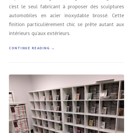
c’est le seul fabricant à proposer des sculptures
automobiles en acier inoxydable brossé. Cette
finition particulièrement chic se prête autant aux
intérieurs qu’aux extérieurs.
«
CONTINUE READING
→
R
A
D
:
S
C
U
L
P
T
U
R
E