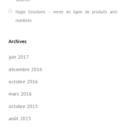
T
U
Hygie Solutions – vente en ligne de produits anti-
R
nuisibles
E
S
E
T
Archives
V
O
Y
juin 2017
A
G
décembre 2016
E
S
octobre 2016
I
M
mars 2016
M
O
octobre 2015
R
T
août 2015
A
L