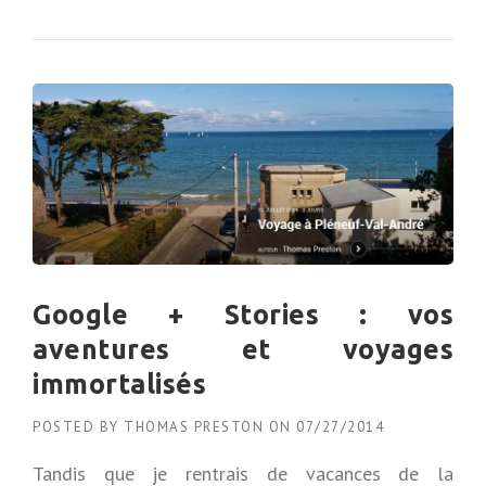
P
O
U
R
Q
U
O
I
L
E
E
-
C
Google + Stories : vos
O
M
aventures et voyages
M
E
immortalisés
R
C
POSTED BY
THOMAS PRESTON
ON
07/27/2014
E
E
Tandis que je rentrais de vacances de la
S