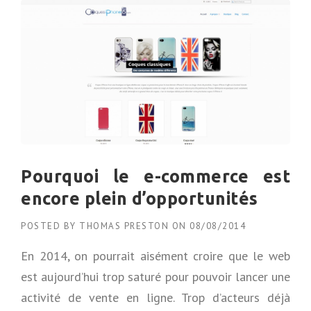
T
I
C
U
I
R
:
M
O
N
P
R
Pourquoi le e-commerce est
E
M
encore plein d’opportunités
I
E
POSTED BY
THOMAS PRESTON
ON
08/08/2014
R
«
En 2014, on pourrait aisément croire que le web
V
est aujourd’hui trop saturé pour pouvoir lancer une
R
activité de vente en ligne. Trop d’acteurs déjà
A