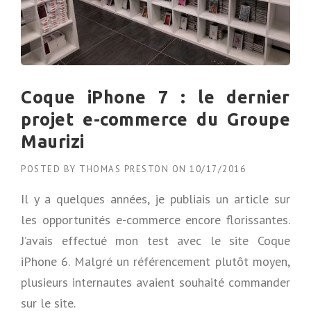
S
E
N
I
N
O
X
Coque iPhone 7 : le dernier
D
projet e-commerce du Groupe
E
C
Maurizi
I
R
POSTED BY
THOMAS PRESTON
ON
10/17/2016
C
U
Il y a quelques années, je publiais un article sur
I
les opportunités e-commerce encore florissantes.
T
S
J’avais effectué mon test avec le site Coque
A
iPhone 6. Malgré un référencement plutôt moyen,
U
T
plusieurs internautes avaient souhaité commander
O
sur le site.
M