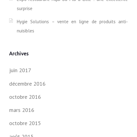
A
surprise
M
S
/
Hygie Solutions – vente en ligne de produits anti-
S
nuisibles
T
E
V
E
Archives
N
S
P
juin 2017
I
E
décembre 2016
L
B
octobre 2016
E
R
mars 2016
G
A
octobre 2015
U
N
août 2015
O