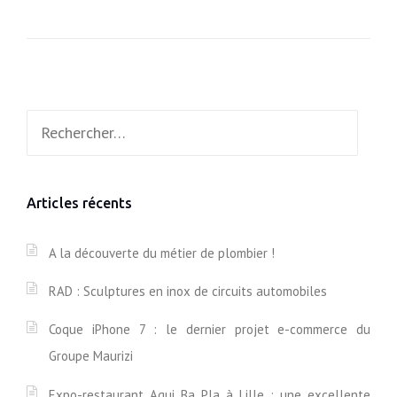
C
I
N
É
-
Rechercher :
C
O
N
C
E
Articles récents
R
T
J
A la découverte du métier de plombier !
O
H
RAD : Sculptures en inox de circuits automobiles
N
W
Coque iPhone 7 : le dernier projet e-commerce du
I
L
Groupe Maurizi
L
I
Expo-restaurant Aqui Ba Pla à Lille : une excellente