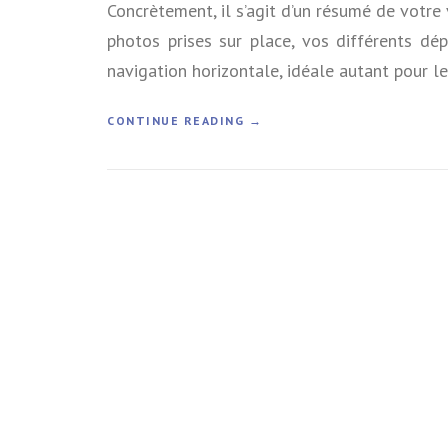
Concrètement, il s’agit d’un résumé de votre 
photos prises sur place, vos différents d
navigation horizontale, idéale autant pour le
«
CONTINUE READING
→
G
O
O
G
L
E
+
S
T
O
R
I
E
S