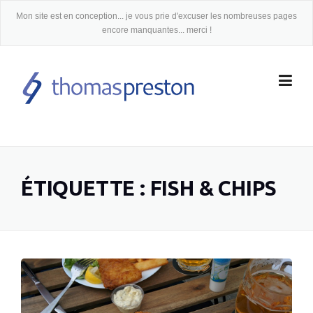
Skip
Mon site est en conception... je vous prie d'excuser les nombreuses pages
to
encore manquantes... merci !
content
ÉTIQUETTE :
FISH & CHIPS