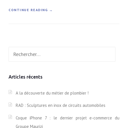
«
CONTINUE READING
→
J
’
A
I
T
Rechercher :
E
S
T
É
L
Articles récents
E
N
O
A la découverte du métier de plombier !
U
V
RAD : Sculptures en inox de circuits automobiles
E
A
Coque iPhone 7 : le dernier projet e-commerce du
U
F
Groupe Maurizi