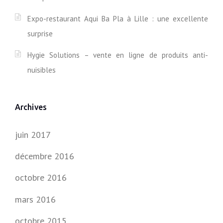
I
S
Expo-restaurant Aqui Ba Pla à Lille : une excellente
H
surprise
&
C
H
Hygie Solutions – vente en ligne de produits anti-
I
nuisibles
P
S
D
E
Archives
L
I
L
juin 2017
L
E
décembre 2016
:
V
octobre 2016
E
R
mars 2016
D
I
octobre 2015
C